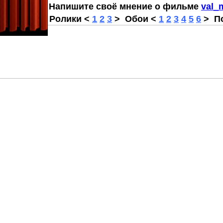
Напишите своё мнение о фильме
val_
Ролики
<
1
2
3
>
Обои
<
1
2
3
4
5
6
>
По