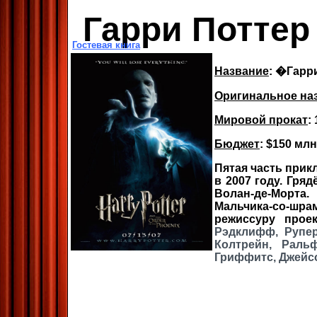
Гарри Поттер
Гостевая книга
Название
: �Гарр
Оригинальное на
Мировой прокат
:
Бюджет
: $150 млн
Пятая часть прик
в 2007 году. Гря
Волан-де-Морта
Мальчика-со-шра
режиссуру прое
Рэдклифф, Рупер
Колтрейн, Раль
Гриффитс, Джейс