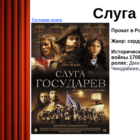
Слуга
Гостевая книга
Прокат в Р
Жанр: серд
Историчес
войны 1709
ролях:
Дми
Чиндяйкин,