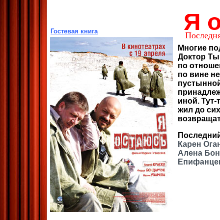
Я 
Гостевая книга
Последн
Многие по
Доктор Ты
по отношен
по вине н
пустынной
принадлеж
иной. Тут-
жил до сих
возвращат
Последни
Карен Ога
Алена Бон
Епифанце