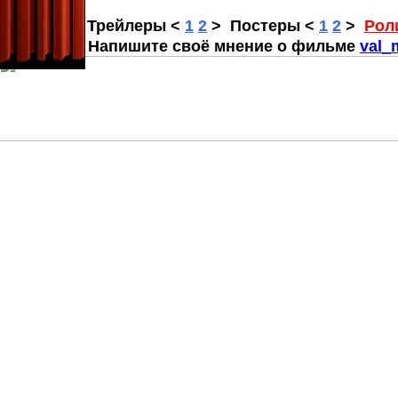
Трейлеры
<
1
2
>
Постеры
<
1
2
>
Рол
Напишите своё мнение о фильме
val_